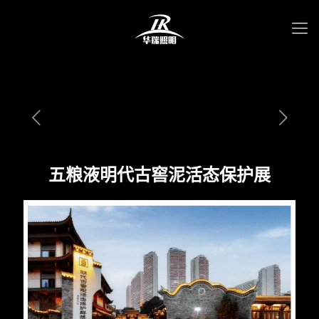
五粮液明代古窖泥活态保护展